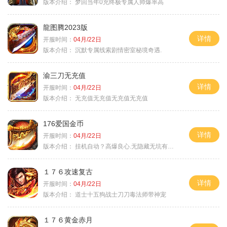
版本介绍：
梦回当年0充终极专属人帅爆率高
龍图腾2023版
详情
开服时间：
04月/22日
版本介绍：
沉默专属线索剧情密室秘境奇遇.
渝三刀无充值
详情
开服时间：
04月/22日
版本介绍：
无充值无充值无充值无充值
176爱国金币
详情
开服时间：
04月/22日
版本介绍：
挂机自动？高爆良心.无隐藏无坑有时间就是
１７６攻速复古
详情
开服时间：
04月/22日
版本介绍：
道士十五狗战士刀刀毒法师带神宠
１７６黄金赤月