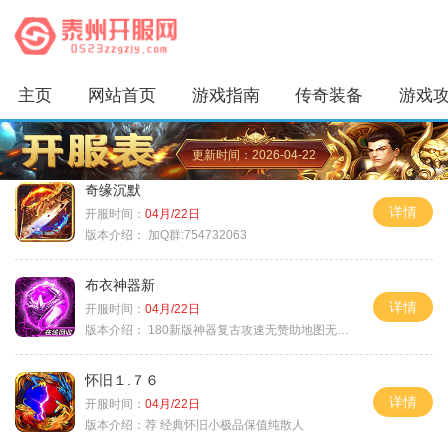
主页
网站首页
游戏指南
传奇装备
游戏
更新时间：2026-04-22
奇缘沉默
详情
开服时间：
04月/22日
版本介绍：
加Q群:754732063
布衣神器新
详情
开服时间：
04月/22日
版本介绍：
180新版神器复古攻速无赞助地图无排行
怀旧１.７６
详情
开服时间：
04月/22日
版本介绍：
荐 经典怀旧小极品保值纯散人