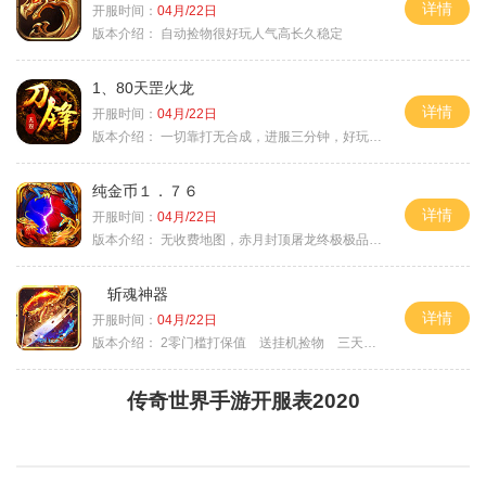
详情
开服时间：
04月/22日
版本介绍：
自动捡物很好玩人气高长久稳定
1、80天罡火龙
详情
开服时间：
04月/22日
版本介绍：
一切靠打无合成，进服三分钟，好玩一整年。
纯金币１．７６
详情
开服时间：
04月/22日
版本介绍：
无收费地图，赤月封顶屠龙终极极品＋６
斩魂神器
详情
开服时间：
04月/22日
版本介绍：
2零门槛打保值 送挂机捡物 三天合区
传奇世界手游开服表2020