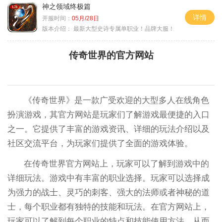
神之领域终极篇
详情
开服时间：
05月/28日
版本介绍：
最新大型史诗专属单职业！品牌大服！
传奇世界的官方网站
《传奇世界》是一款广受欢迎的大型多人在线角色
扮演游戏，其官方网站是玩家们了解游戏最便捷的入口
之一。它提供了丰富的游戏资讯、详细的玩法介绍以及
社区交流平台，为玩家们提供了全面的游戏体验。
在传奇世界官方网站上，玩家可以了解到游戏中的
详细玩法。游戏中有丰富的职业选择。玩家可以选择成
为强力的战士、灵巧的刺客、强大的法师或者神秘的道
士，每个职业都有独特的技能和玩法。在官方网站上，
玩家可以了解到每个职业的特点和技能使用方法，从而