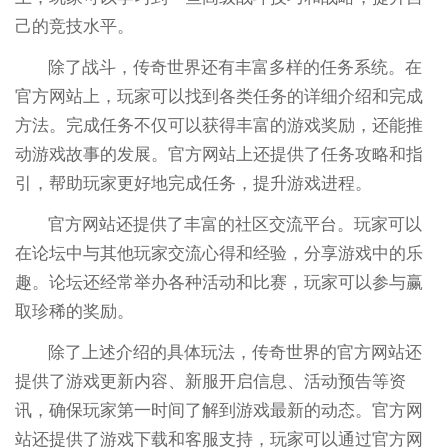
己的竞技水平。
除了战斗，传奇世界还有丰富多样的任务系统。在
官方网站上，玩家可以找到各类任务的详细介绍和完成
方法。完成任务不仅可以获得丰富的游戏奖励，还能推
动游戏故事的发展。官方网站上还提供了任务攻略和指
引，帮助玩家更好地完成任务，提升游戏进程。
官方网站还提供了丰富的社区交流平台。玩家可以
在论坛中与其他玩家交流心得和经验，分享游戏中的乐
趣。论坛还经常举办各种活动和比赛，玩家可以参与赢
取珍稀的奖励。
除了上述介绍的具体玩法，传奇世界的官方网站还
提供了游戏更新内容、新服开启信息、活动预告等资
讯，确保玩家第一时间了解到游戏最新的动态。官方网
站还提供了游戏下载和客服支持，玩家可以通过官方网