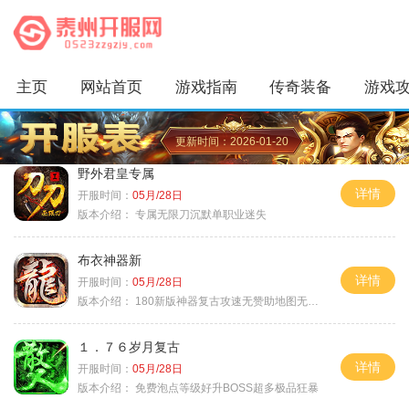
主页
网站首页
游戏指南
传奇装备
游戏
更新时间：2026-01-20
野外君皇专属
详情
开服时间：
05月/28日
版本介绍：
专属无限刀沉默单职业迷失
布衣神器新
详情
开服时间：
05月/28日
版本介绍：
180新版神器复古攻速无赞助地图无排行
１．７６岁月复古
详情
开服时间：
05月/28日
版本介绍：
免费泡点等级好升BOSS超多极品狂暴