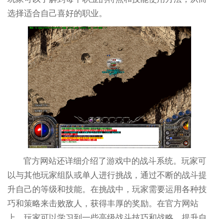
选择适合自己喜好的职业。
官方网站还详细介绍了游戏中的战斗系统。玩家可
以与其他玩家组队或单人进行挑战，通过不断的战斗提
升自己的等级和技能。在挑战中，玩家需要运用各种技
巧和策略来击败敌人，获得丰厚的奖励。在官方网站
上，玩家可以学习到一些高级战斗技巧和战略，提升自