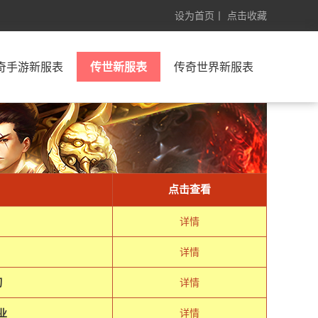
设为首页
丨
点击收藏
奇手游新服表
传世新服表
传奇世界新服表
点击查看
详情
详情
切
详情
业
详情