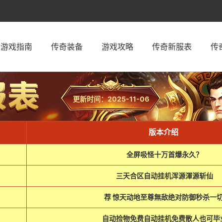
游戏指南
传奇装备
游戏攻略
传奇新服表
传
更新时间：2025-11-06
版本介绍
全屏吸怪十万首爆永久？
三天合区自动挂机浑源渾源斩仙
荐 惊天动地至尊無敌绝对防御秒杀一
自动捡物免费自动挂机免费散人也可毕