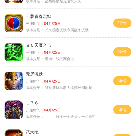
版本介绍：
必爆终极绝无暗坑永久
十载青春沉默
详情
开服时间：
04月/25日
版本介绍：
长久稳定沉默专属龍华沉默
８０天魔合击
详情
开服时间：
04月/25日
版本介绍：
道道牛战战爽合击
无尽沉默
详情
开服时间：
04月/25日
版本介绍：
独创新玩法散人追梦长期耐玩
１７６
详情
开服时间：
04月/25日
版本介绍：
只卖一个会员，一切靠打
武天纪