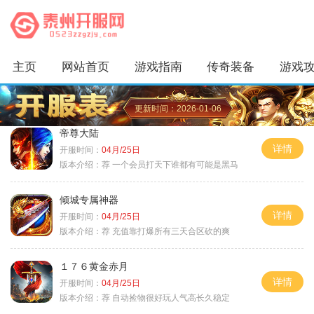
主页
网站首页
游戏指南
传奇装备
游戏
更新时间：2026-01-06
帝尊大陆
详情
开服时间：
04月/25日
版本介绍：
荐 一个会员打天下谁都有可能是黑马
倾城专属神器
详情
开服时间：
04月/25日
版本介绍：
荐 充值靠打爆所有三天合区砍的爽
１７６黄金赤月
详情
开服时间：
04月/25日
版本介绍：
荐 自动捡物很好玩人气高长久稳定