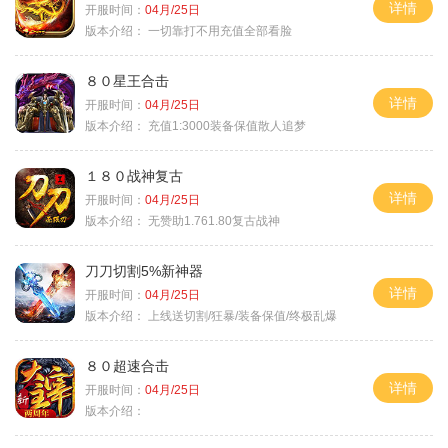
详情
开服时间：
04月/25日
版本介绍：
一切靠打不用充值全部看脸
８０星王合击
详情
开服时间：
04月/25日
版本介绍：
充值1:3000装备保值散人追梦
１８０战神复古
详情
开服时间：
04月/25日
版本介绍：
无赞助1.761.80复古战神
刀刀切割5%新神器
详情
开服时间：
04月/25日
版本介绍：
上线送切割/狂暴/装备保值/终极乱爆
８０超速合击
详情
开服时间：
04月/25日
版本介绍：