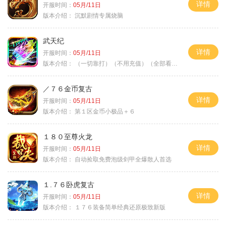
详情
开服时间：
05月/11日
版本介绍：
沉默剧情专属烧脑
武天纪
详情
开服时间：
05月/11日
版本介绍：
（一切靠打）（不用充值）（全部看脸）
／７６金币复古
详情
开服时间：
05月/11日
版本介绍：
第１区金币小极品＋６
１８０至尊火龙
详情
开服时间：
05月/11日
版本介绍：
自动捡取免费泡级剑甲全爆散人首选
１.７６卧虎复古
详情
开服时间：
05月/11日
版本介绍：
１７６装备简单经典还原极致新版