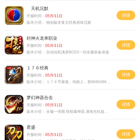
天机沉默
详情
开服时间：
05月/11日
版本介绍：
独创版本复古经典原味沉默
封神火龙单职业
详情
开服时间：
05月/11日
版本介绍：
自动挂机满屏BOSS一切全爆装备保值
１７６经典
详情
开服时间：
05月/11日
版本介绍：
１７６节奏慢，纯散人，群868048665
梦幻神器合击
详情
开服时间：
05月/11日
版本介绍：
全服一张图.怪怪爆神器.满地光柱超激情
君盛
详情
开服时间：
05月/11日