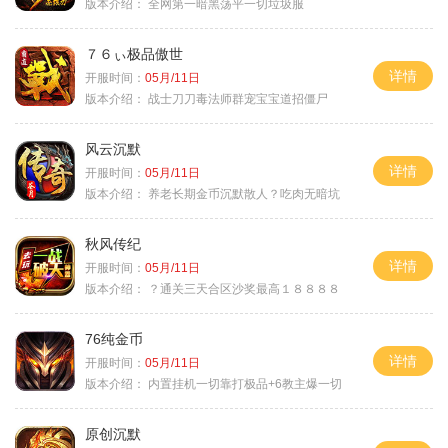
版本介绍：
全网第一暗黑荡平一切垃圾服
７６ぃ极品傲世
详情
开服时间：
05月/11日
版本介绍：
战士刀刀毒法师群宠宝宝道招僵尸
风云沉默
详情
开服时间：
05月/11日
版本介绍：
养老长期金币沉默散人？吃肉无暗坑
秋风传纪
详情
开服时间：
05月/11日
版本介绍：
？通关三天合区沙奖最高１８８８８
76纯金币
详情
开服时间：
05月/11日
版本介绍：
内置挂机一切靠打极品+6教主爆一切
原创沉默