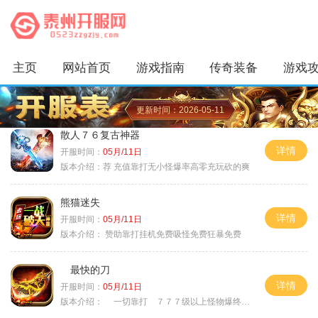
主页
网站首页
游戏指南
传奇装备
游戏
更新时间：2026-05-11
散人７６复古神器
详情
开服时间：
05月/11日
版本介绍：
荐 充值靠打无小怪爆率高零充玩砍的爽
熊猫迷失
详情
开服时间：
05月/11日
版本介绍：
赞助靠打挂机免费吸怪免费狂暴免费
最快的刀
详情
开服时间：
05月/11日
版本介绍：
一切靠打 ７７７级以上怪物爆终极